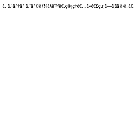
ã‚·ã‚¹ãƒ†ãƒ ã‚¨ãƒ©ãƒ¼ã§ã™ã€‚ç®¡ç†è€…ã«é€£çµ¡ã—ã¦ãã ã•ã„ã€‚