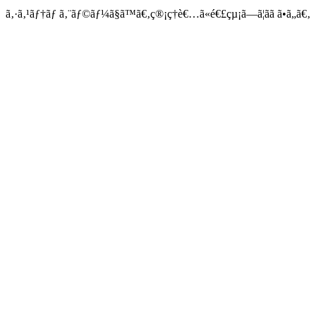
ã‚·ã‚¹ãƒ†ãƒ ã‚¨ãƒ©ãƒ¼ã§ã™ã€‚ç®¡ç†è€…ã«é€£çµ¡ã—ã¦ãã ã•ã„ã€‚