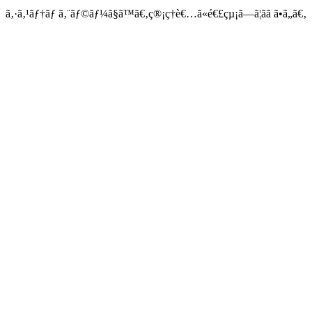
ã‚·ã‚¹ãƒ†ãƒ ã‚¨ãƒ©ãƒ¼ã§ã™ã€‚ç®¡ç†è€…ã«é€£çµ¡ã—ã¦ãã ã•ã„ã€‚