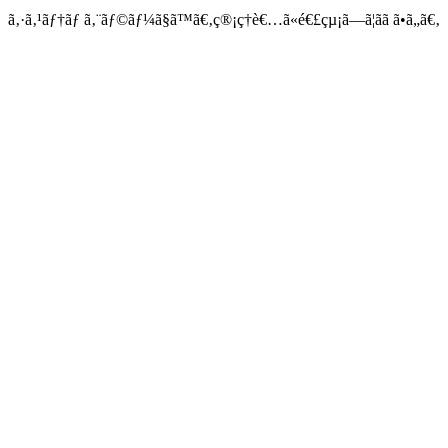
ã‚·ã‚¹ãƒ†ãƒ ã‚¨ãƒ©ãƒ¼ã§ã™ã€‚ç®¡ç†è€…ã«é€£çµ¡ã—ã¦ãã ã•ã„ã€‚