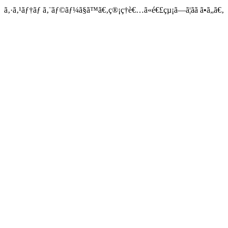
ã‚·ã‚¹ãƒ†ãƒ ã‚¨ãƒ©ãƒ¼ã§ã™ã€‚ç®¡ç†è€…ã«é€£çµ¡ã—ã¦ãã ã•ã„ã€‚