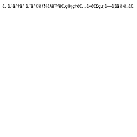
ã‚·ã‚¹ãƒ†ãƒ ã‚¨ãƒ©ãƒ¼ã§ã™ã€‚ç®¡ç†è€…ã«é€£çµ¡ã—ã¦ãã ã•ã„ã€‚