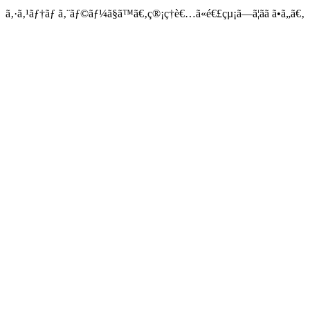
ã‚·ã‚¹ãƒ†ãƒ ã‚¨ãƒ©ãƒ¼ã§ã™ã€‚ç®¡ç†è€…ã«é€£çµ¡ã—ã¦ãã ã•ã„ã€‚