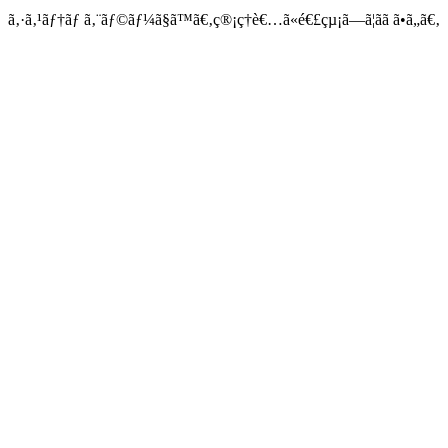
ã‚·ã‚¹ãƒ†ãƒ ã‚¨ãƒ©ãƒ¼ã§ã™ã€‚ç®¡ç†è€…ã«é€£çµ¡ã—ã¦ãã ã•ã„ã€‚