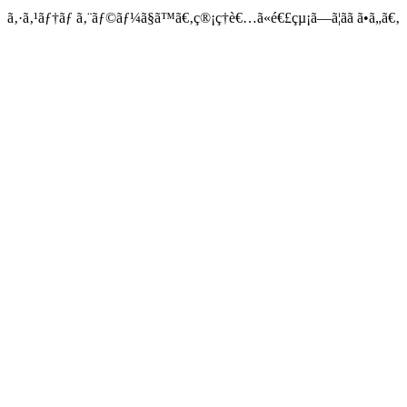
ã‚·ã‚¹ãƒ†ãƒ ã‚¨ãƒ©ãƒ¼ã§ã™ã€‚ç®¡ç†è€…ã«é€£çµ¡ã—ã¦ãã ã•ã„ã€‚