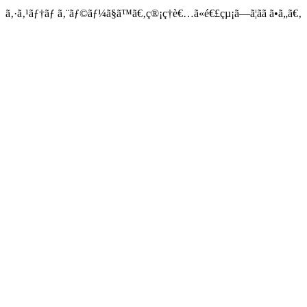
ã‚·ã‚¹ãƒ†ãƒ ã‚¨ãƒ©ãƒ¼ã§ã™ã€‚ç®¡ç†è€…ã«é€£çµ¡ã—ã¦ãã ã•ã„ã€‚