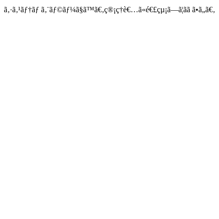
ã‚·ã‚¹ãƒ†ãƒ ã‚¨ãƒ©ãƒ¼ã§ã™ã€‚ç®¡ç†è€…ã«é€£çµ¡ã—ã¦ãã ã•ã„ã€‚