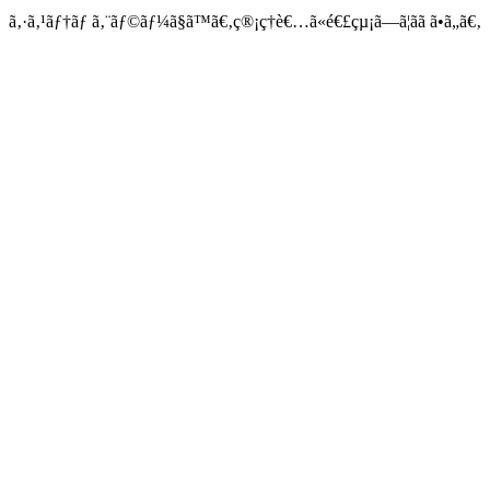
ã‚·ã‚¹ãƒ†ãƒ ã‚¨ãƒ©ãƒ¼ã§ã™ã€‚ç®¡ç†è€…ã«é€£çµ¡ã—ã¦ãã ã•ã„ã€‚