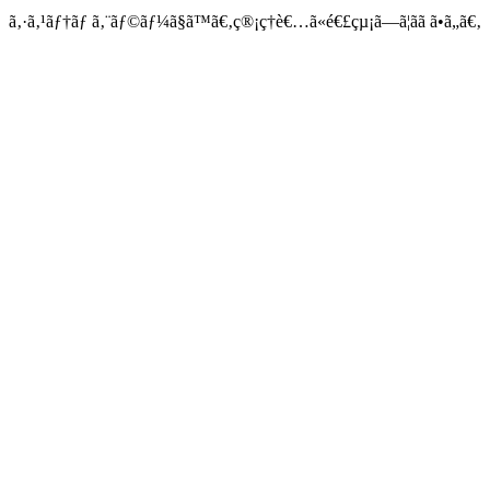
ã‚·ã‚¹ãƒ†ãƒ ã‚¨ãƒ©ãƒ¼ã§ã™ã€‚ç®¡ç†è€…ã«é€£çµ¡ã—ã¦ãã ã•ã„ã€‚