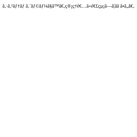
ã‚·ã‚¹ãƒ†ãƒ ã‚¨ãƒ©ãƒ¼ã§ã™ã€‚ç®¡ç†è€…ã«é€£çµ¡ã—ã¦ãã ã•ã„ã€‚