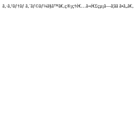
ã‚·ã‚¹ãƒ†ãƒ ã‚¨ãƒ©ãƒ¼ã§ã™ã€‚ç®¡ç†è€…ã«é€£çµ¡ã—ã¦ãã ã•ã„ã€‚