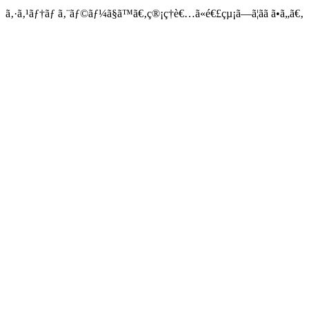
ã‚·ã‚¹ãƒ†ãƒ ã‚¨ãƒ©ãƒ¼ã§ã™ã€‚ç®¡ç†è€…ã«é€£çµ¡ã—ã¦ãã ã•ã„ã€‚