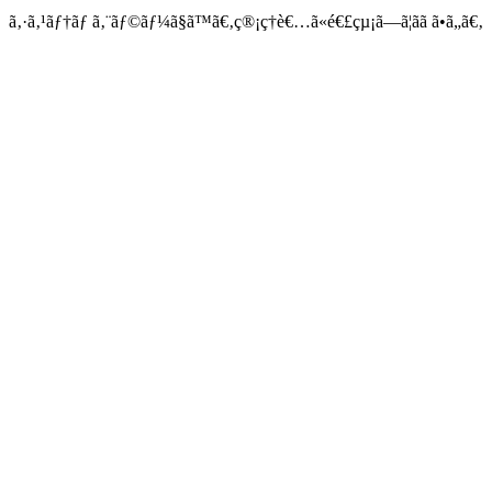
ã‚·ã‚¹ãƒ†ãƒ ã‚¨ãƒ©ãƒ¼ã§ã™ã€‚ç®¡ç†è€…ã«é€£çµ¡ã—ã¦ãã ã•ã„ã€‚