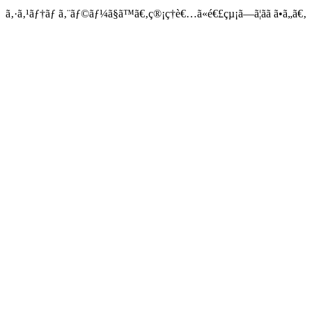
ã‚·ã‚¹ãƒ†ãƒ ã‚¨ãƒ©ãƒ¼ã§ã™ã€‚ç®¡ç†è€…ã«é€£çµ¡ã—ã¦ãã ã•ã„ã€‚