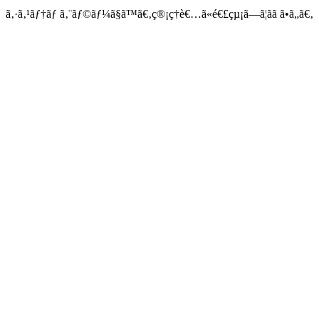
ã‚·ã‚¹ãƒ†ãƒ ã‚¨ãƒ©ãƒ¼ã§ã™ã€‚ç®¡ç†è€…ã«é€£çµ¡ã—ã¦ãã ã•ã„ã€‚