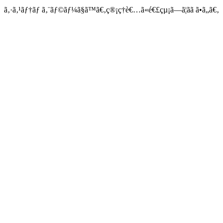
ã‚·ã‚¹ãƒ†ãƒ ã‚¨ãƒ©ãƒ¼ã§ã™ã€‚ç®¡ç†è€…ã«é€£çµ¡ã—ã¦ãã ã•ã„ã€‚