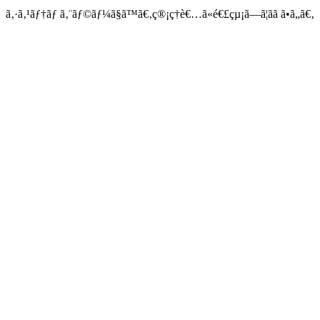
ã‚·ã‚¹ãƒ†ãƒ ã‚¨ãƒ©ãƒ¼ã§ã™ã€‚ç®¡ç†è€…ã«é€£çµ¡ã—ã¦ãã ã•ã„ã€‚