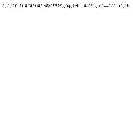
ã‚·ã‚¹ãƒ†ãƒ ã‚¨ãƒ©ãƒ¼ã§ã™ã€‚ç®¡ç†è€…ã«é€£çµ¡ã—ã¦ãã ã•ã„ã€‚