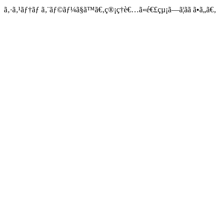
ã‚·ã‚¹ãƒ†ãƒ ã‚¨ãƒ©ãƒ¼ã§ã™ã€‚ç®¡ç†è€…ã«é€£çµ¡ã—ã¦ãã ã•ã„ã€‚