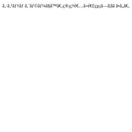
ã‚·ã‚¹ãƒ†ãƒ ã‚¨ãƒ©ãƒ¼ã§ã™ã€‚ç®¡ç†è€…ã«é€£çµ¡ã—ã¦ãã ã•ã„ã€‚