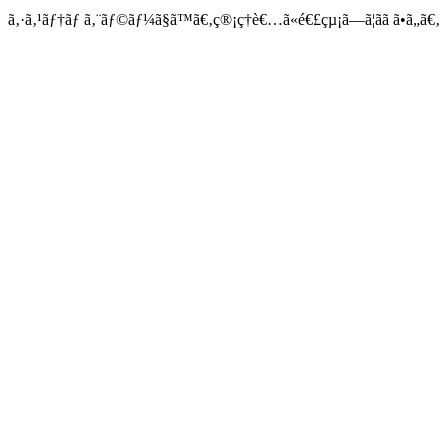
ã‚·ã‚¹ãƒ†ãƒ ã‚¨ãƒ©ãƒ¼ã§ã™ã€‚ç®¡ç†è€…ã«é€£çµ¡ã—ã¦ãã ã•ã„ã€‚