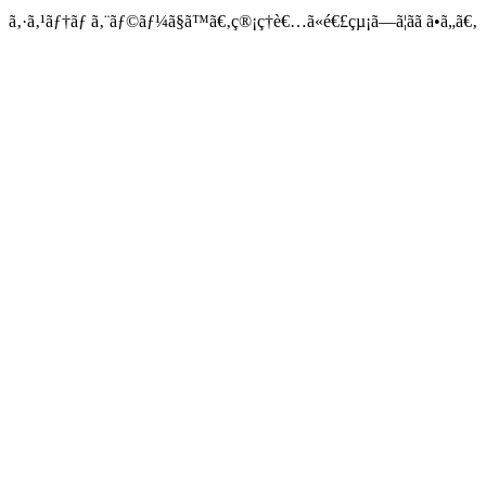
ã‚·ã‚¹ãƒ†ãƒ ã‚¨ãƒ©ãƒ¼ã§ã™ã€‚ç®¡ç†è€…ã«é€£çµ¡ã—ã¦ãã ã•ã„ã€‚