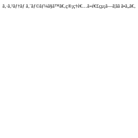
ã‚·ã‚¹ãƒ†ãƒ ã‚¨ãƒ©ãƒ¼ã§ã™ã€‚ç®¡ç†è€…ã«é€£çµ¡ã—ã¦ãã ã•ã„ã€‚