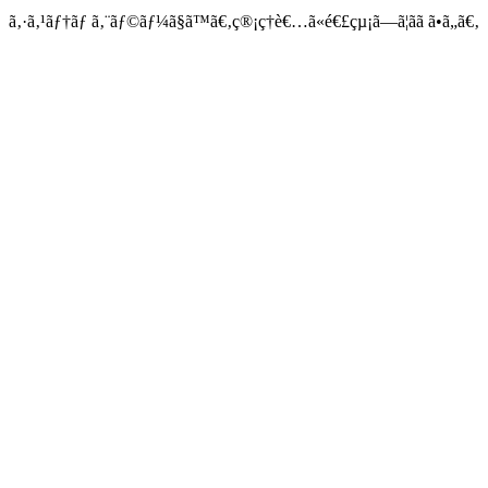
ã‚·ã‚¹ãƒ†ãƒ ã‚¨ãƒ©ãƒ¼ã§ã™ã€‚ç®¡ç†è€…ã«é€£çµ¡ã—ã¦ãã ã•ã„ã€‚