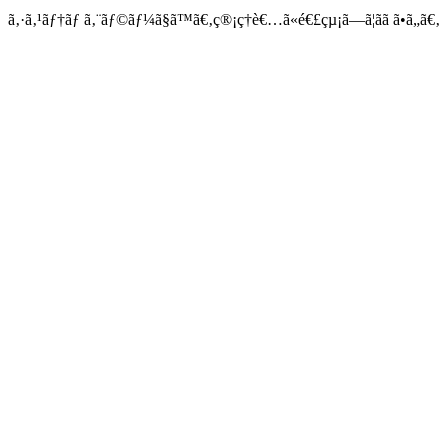
ã‚·ã‚¹ãƒ†ãƒ ã‚¨ãƒ©ãƒ¼ã§ã™ã€‚ç®¡ç†è€…ã«é€£çµ¡ã—ã¦ãã ã•ã„ã€‚