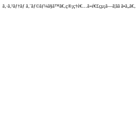
ã‚·ã‚¹ãƒ†ãƒ ã‚¨ãƒ©ãƒ¼ã§ã™ã€‚ç®¡ç†è€…ã«é€£çµ¡ã—ã¦ãã ã•ã„ã€‚