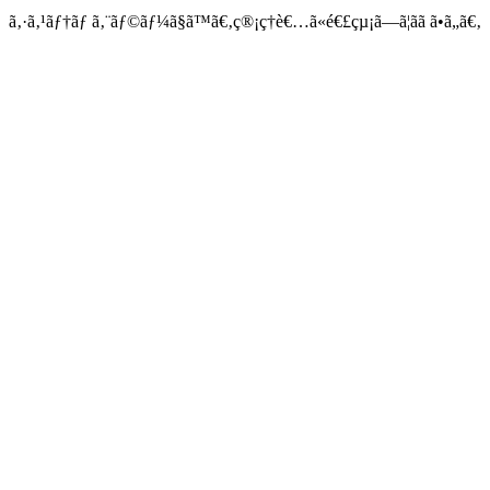
ã‚·ã‚¹ãƒ†ãƒ ã‚¨ãƒ©ãƒ¼ã§ã™ã€‚ç®¡ç†è€…ã«é€£çµ¡ã—ã¦ãã ã•ã„ã€‚