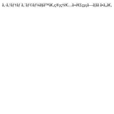
ã‚·ã‚¹ãƒ†ãƒ ã‚¨ãƒ©ãƒ¼ã§ã™ã€‚ç®¡ç†è€…ã«é€£çµ¡ã—ã¦ãã ã•ã„ã€‚