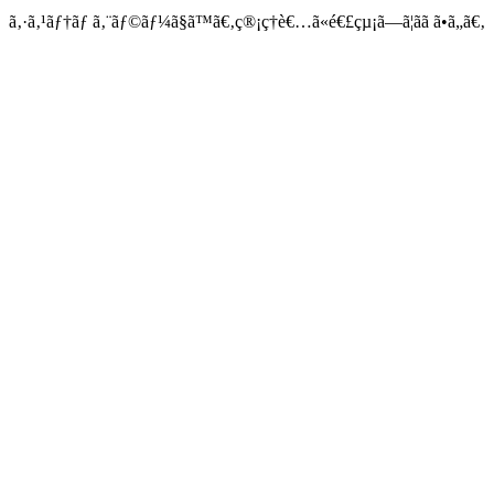
ã‚·ã‚¹ãƒ†ãƒ ã‚¨ãƒ©ãƒ¼ã§ã™ã€‚ç®¡ç†è€…ã«é€£çµ¡ã—ã¦ãã ã•ã„ã€‚