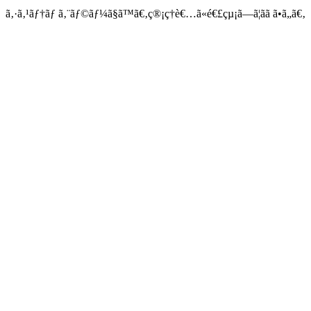
ã‚·ã‚¹ãƒ†ãƒ ã‚¨ãƒ©ãƒ¼ã§ã™ã€‚ç®¡ç†è€…ã«é€£çµ¡ã—ã¦ãã ã•ã„ã€‚