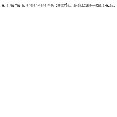
ã‚·ã‚¹ãƒ†ãƒ ã‚¨ãƒ©ãƒ¼ã§ã™ã€‚ç®¡ç†è€…ã«é€£çµ¡ã—ã¦ãã ã•ã„ã€‚