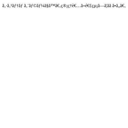
ã‚·ã‚¹ãƒ†ãƒ ã‚¨ãƒ©ãƒ¼ã§ã™ã€‚ç®¡ç†è€…ã«é€£çµ¡ã—ã¦ãã ã•ã„ã€‚