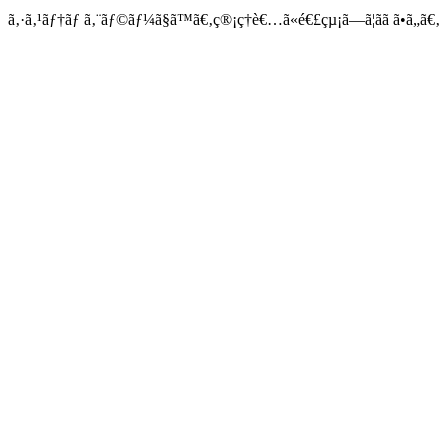
ã‚·ã‚¹ãƒ†ãƒ ã‚¨ãƒ©ãƒ¼ã§ã™ã€‚ç®¡ç†è€…ã«é€£çµ¡ã—ã¦ãã ã•ã„ã€‚