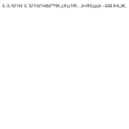
ã‚·ã‚¹ãƒ†ãƒ ã‚¨ãƒ©ãƒ¼ã§ã™ã€‚ç®¡ç†è€…ã«é€£çµ¡ã—ã¦ãã ã•ã„ã€‚