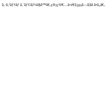
ã‚·ã‚¹ãƒ†ãƒ ã‚¨ãƒ©ãƒ¼ã§ã™ã€‚ç®¡ç†è€…ã«é€£çµ¡ã—ã¦ãã ã•ã„ã€‚