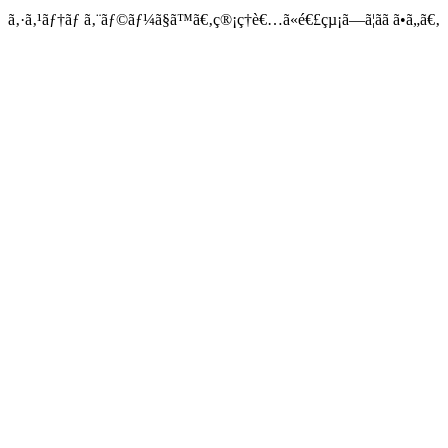
ã‚·ã‚¹ãƒ†ãƒ ã‚¨ãƒ©ãƒ¼ã§ã™ã€‚ç®¡ç†è€…ã«é€£çµ¡ã—ã¦ãã ã•ã„ã€‚