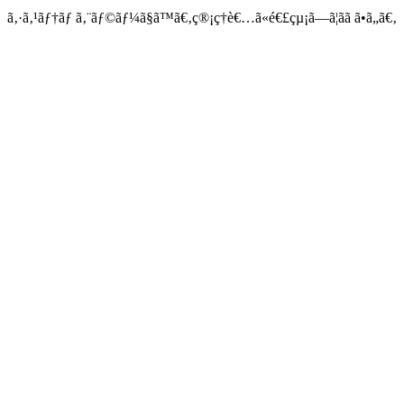
ã‚·ã‚¹ãƒ†ãƒ ã‚¨ãƒ©ãƒ¼ã§ã™ã€‚ç®¡ç†è€…ã«é€£çµ¡ã—ã¦ãã ã•ã„ã€‚