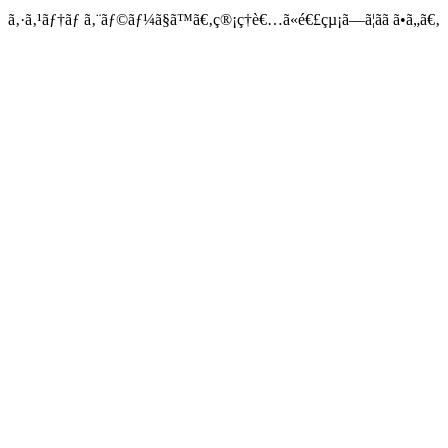
ã‚·ã‚¹ãƒ†ãƒ ã‚¨ãƒ©ãƒ¼ã§ã™ã€‚ç®¡ç†è€…ã«é€£çµ¡ã—ã¦ãã ã•ã„ã€‚