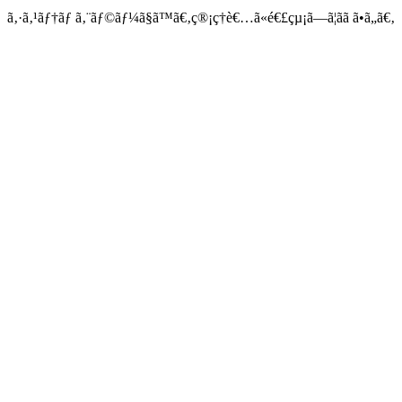
ã‚·ã‚¹ãƒ†ãƒ ã‚¨ãƒ©ãƒ¼ã§ã™ã€‚ç®¡ç†è€…ã«é€£çµ¡ã—ã¦ãã ã•ã„ã€‚