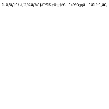
ã‚·ã‚¹ãƒ†ãƒ ã‚¨ãƒ©ãƒ¼ã§ã™ã€‚ç®¡ç†è€…ã«é€£çµ¡ã—ã¦ãã ã•ã„ã€‚