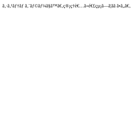
ã‚·ã‚¹ãƒ†ãƒ ã‚¨ãƒ©ãƒ¼ã§ã™ã€‚ç®¡ç†è€…ã«é€£çµ¡ã—ã¦ãã ã•ã„ã€‚