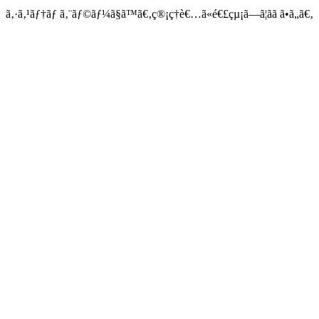
ã‚·ã‚¹ãƒ†ãƒ ã‚¨ãƒ©ãƒ¼ã§ã™ã€‚ç®¡ç†è€…ã«é€£çµ¡ã—ã¦ãã ã•ã„ã€‚