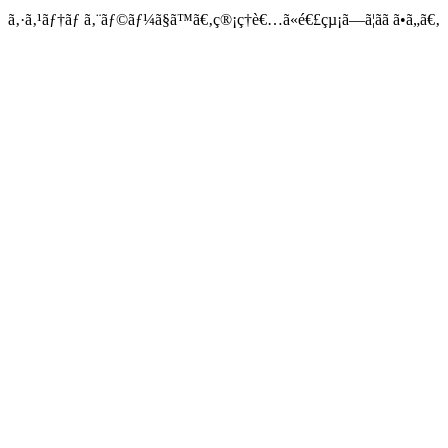
ã‚·ã‚¹ãƒ†ãƒ ã‚¨ãƒ©ãƒ¼ã§ã™ã€‚ç®¡ç†è€…ã«é€£çµ¡ã—ã¦ãã ã•ã„ã€‚