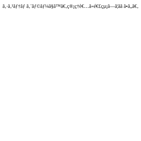
ã‚·ã‚¹ãƒ†ãƒ ã‚¨ãƒ©ãƒ¼ã§ã™ã€‚ç®¡ç†è€…ã«é€£çµ¡ã—ã¦ãã ã•ã„ã€‚