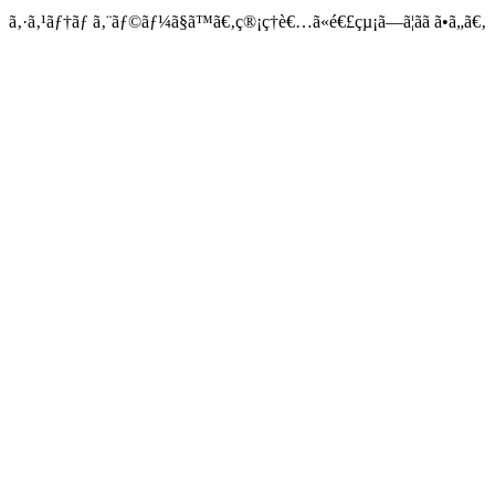
ã‚·ã‚¹ãƒ†ãƒ ã‚¨ãƒ©ãƒ¼ã§ã™ã€‚ç®¡ç†è€…ã«é€£çµ¡ã—ã¦ãã ã•ã„ã€‚