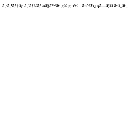
ã‚·ã‚¹ãƒ†ãƒ ã‚¨ãƒ©ãƒ¼ã§ã™ã€‚ç®¡ç†è€…ã«é€£çµ¡ã—ã¦ãã ã•ã„ã€‚